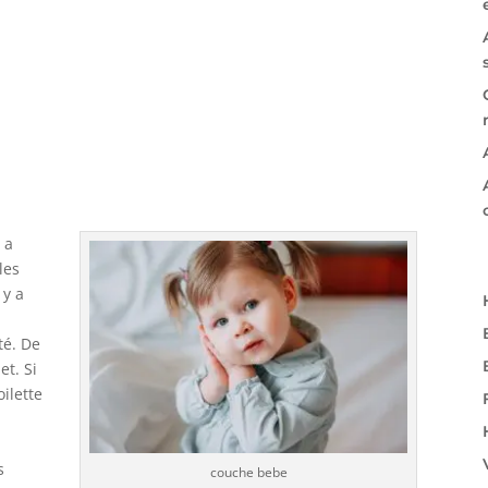
 a
les
 y a
té. De
et. Si
ilette
s
couche bebe