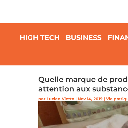
HIGH TECH
BUSINESS
FINA
Quelle marque de produi
attention aux substan
par
Lucien Vietto
|
Nov 14, 2019
|
Vie pratiq