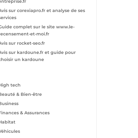
entreprise.fr
Avis sur corexiapro.fr et analyse de ses
services
Guide complet sur le site www.le-
recensement-et-moi.fr
Avis sur rocket-seo.fr
Avis sur kardoune.fr et guide pour
choisir un kardoune
High tech
Beauté & Bien-être
Business
Finances & Assurances
Habitat
Véhicules