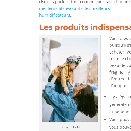
risques parfois, tout comme vous sélectionne
meilleurs lits évolutifs
,
les meilleurs
humidificateurs
…
Les produits indispens
Vous êtes 
puisqu’il s
acheter. V
reste le ch
peau de vo
fragile, il
d’entrée d
d’adopter 
Il y a éga
généraleme
et pendant
Vous pouvez
vous pouvez
changer bebe