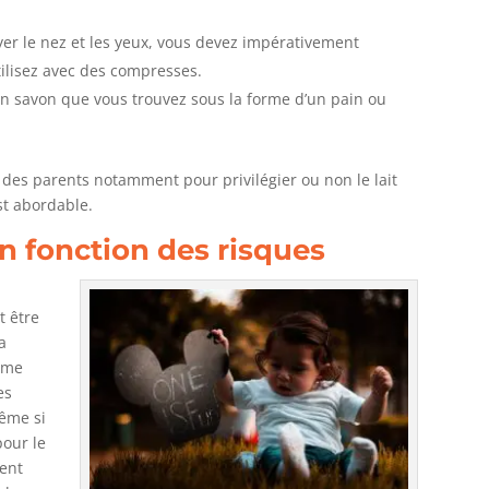
yer le nez et les yeux, vous devez impérativement
ilisez avec des compresses.
’un savon que vous trouvez sous la forme d’un pain ou
s des parents notamment pour privilégier ou non le lait
st abordable.
en fonction des risques
t être
 a
emme
es
même si
pour le
ment