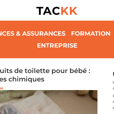
TAC
KK
NCES & ASSURANCES
FORMATION
ENTREPRISE
ts de toilette pour bébé :
ces chimiques
ue