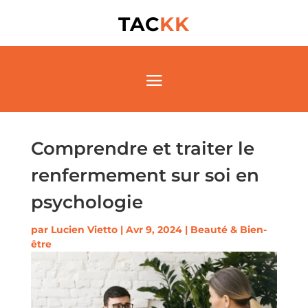
TAC
KK
Comprendre et traiter le
renfermement sur soi en
psychologie
par
Lucien Vietto
|
Avr 9, 2024
|
Beauté & Bien-
être