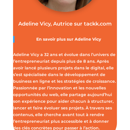
Adeline Vicy, Autrice sur tackk.com
En savoir plus sur
Adeline Vicy
Adeline Vicy a 32 ans et évolue dans l’univers de
l’entrepreneuriat depuis plus de 8 ans. Après
avoir lancé plusieurs projets dans le digital, elle
s’est spécialisée dans le développement de
business en ligne et les stratégies de croissance.
Passionnée par l’innovation et les nouvelles
opportunités du web, elle partage aujourd’hui
son expérience pour aider chacun à structurer,
lancer et faire évoluer ses projets. À travers ses
contenus, elle cherche avant tout à rendre
l’entrepreneuriat plus accessible et à donner
des clés concrètes pour passer à l’action.