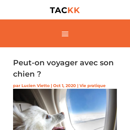
TAC
KK
Peut-on voyager avec son
chien ?
par
Lucien Vietto
|
Oct 1, 2020
|
Vie pratique