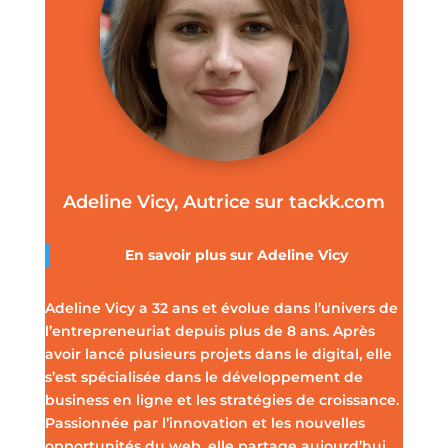
Adeline Vicy, Autrice sur tackk.com
En savoir plus sur
Adeline Vicy
Adeline Vicy a 32 ans et évolue dans l’univers de
l’entrepreneuriat depuis plus de 8 ans. Après
avoir lancé plusieurs projets dans le digital, elle
s’est spécialisée dans le développement de
business en ligne et les stratégies de croissance.
Passionnée par l’innovation et les nouvelles
opportunités du web, elle partage aujourd’hui