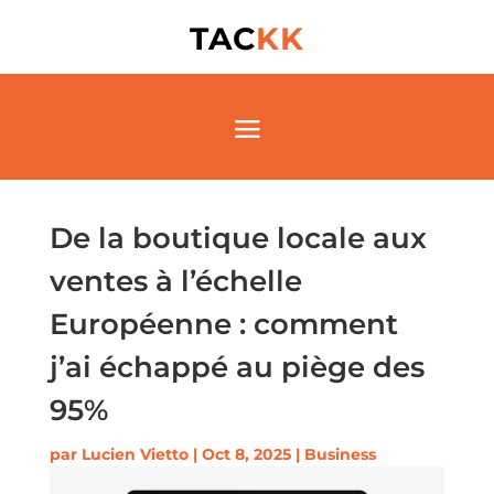
TAC
KK
De la boutique locale aux
ventes à l’échelle
Européenne : comment
j’ai échappé au piège des
95%
par
Lucien Vietto
|
Oct 8, 2025
|
Business