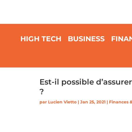
HIGH TECH
BUSINESS
FINA
Est-il possible d’assur
?
par
Lucien Vietto
|
Jan 25, 2021
|
Finances 