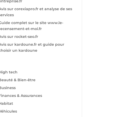
entreprise.fr
Avis sur corexiapro.fr et analyse de ses
services
Guide complet sur le site www.le-
recensement-et-moi.fr
Avis sur rocket-seo.fr
Avis sur kardoune.fr et guide pour
choisir un kardoune
High tech
Beauté & Bien-être
Business
Finances & Assurances
Habitat
Véhicules