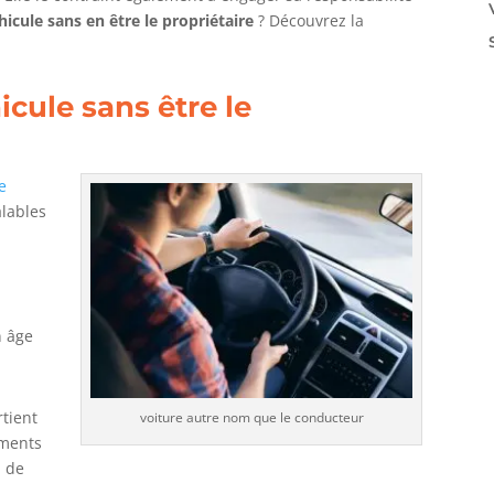
hicule sans en être le propriétaire
? Découvrez la
cule sans être le
e
alables
n âge
rtient
voiture autre nom que le conducteur
lements
l de