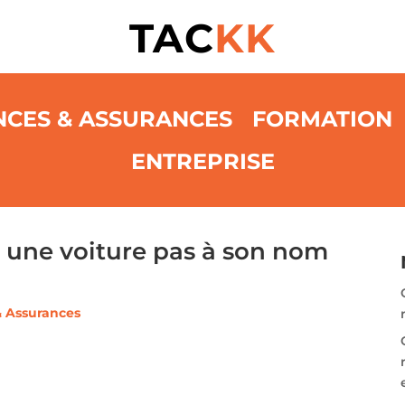
TAC
KK
NCES & ASSURANCES
FORMATION
ENTREPRISE
er une voiture pas à son nom
& Assurances