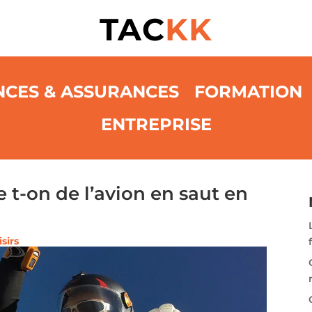
TAC
KK
NCES & ASSURANCES
FORMATION
ENTREPRISE
e t-on de l’avion en saut en
isirs