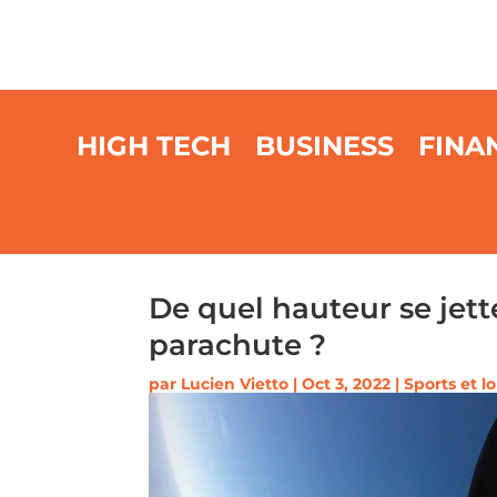
HIGH TECH
BUSINESS
FINA
De quel hauteur se jett
parachute ?
par
Lucien Vietto
|
Oct 3, 2022
|
Sports et lo