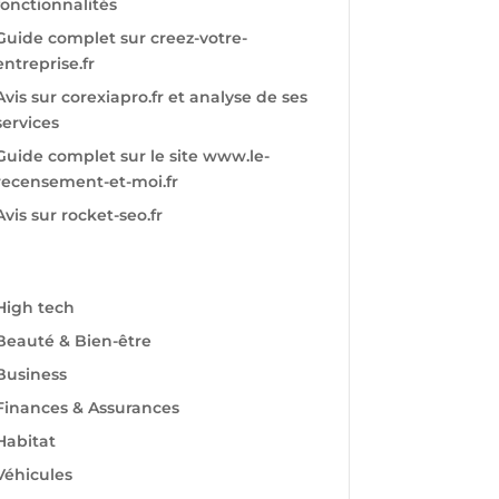
fonctionnalités
Guide complet sur creez-votre-
entreprise.fr
Avis sur corexiapro.fr et analyse de ses
services
Guide complet sur le site www.le-
recensement-et-moi.fr
Avis sur rocket-seo.fr
High tech
Beauté & Bien-être
Business
Finances & Assurances
Habitat
Véhicules