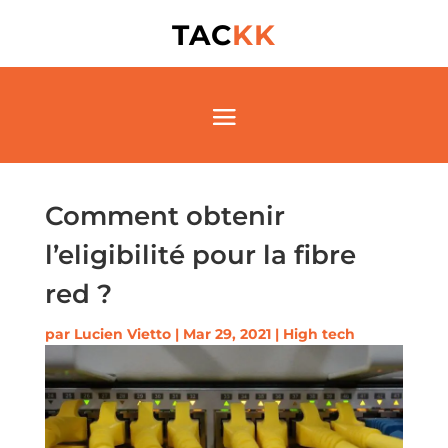
TAC
KK
Comment obtenir
l’eligibilité pour la fibre
red ?
par
Lucien Vietto
|
Mar 29, 2021
|
High tech