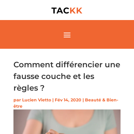
TAC
KK
Comment différencier une
fausse couche et les
règles ?
par
Lucien Vietto
|
Fév 14, 2020
|
Beauté & Bien-
être