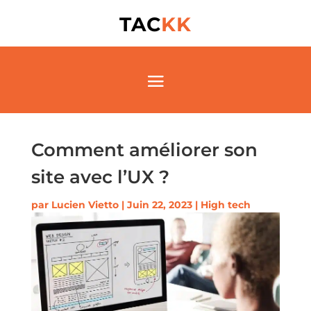
TAC
KK
Comment améliorer son
site avec l’UX ?
par
Lucien Vietto
|
Juin 22, 2023
|
High tech