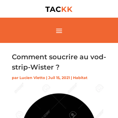
TAC
KK
Comment soucrire au vod-
strip-Wister ?
par
Lucien Vietto
|
Juil 15, 2021
|
Habitat