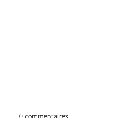
Lucien Vietto
19 % des émissions de gaz à effet de serre en
France proviennent du secteur résidentiel-
tertiaire selon le ministère de la Transition
écologique, ce qui place la rénovation au
centre des arbitrages techniques,...
0 commentaires