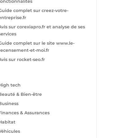
fonctionnalités
Guide complet sur creez-votre-
entreprise.fr
Avis sur corexiapro.fr et analyse de ses
services
Guide complet sur le site www.le-
recensement-et-moi.fr
Avis sur rocket-seo.fr
High tech
Beauté & Bien-être
Business
Finances & Assurances
Habitat
Véhicules