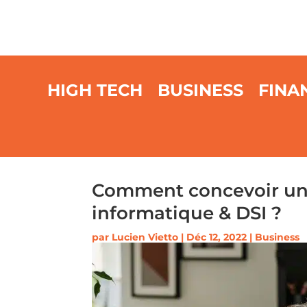
HIGH TECH
BUSINESS
FINA
Comment concevoir un
informatique & DSI ?
par
Lucien Vietto
|
Déc 12, 2022
|
Business