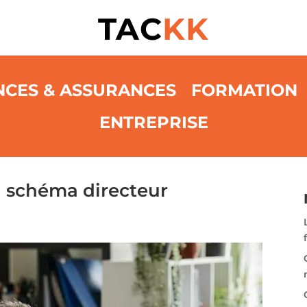
TAC
KK
NCES & ASSURANCES
FORMATION
ENTREPRISE
 schéma directeur