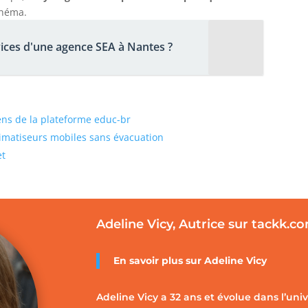
chéma.
ices d'une agence SEA à Nantes ?
iens de la plateforme educ-br
limatiseurs mobiles sans évacuation
et
Adeline Vicy, Autrice sur tackk.c
En savoir plus sur
Adeline Vicy
Adeline Vicy a 32 ans et évolue dans l’uni