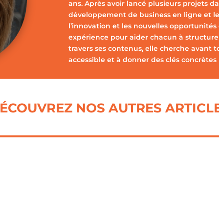
ans. Après avoir lancé plusieurs projets dan
développement de business en ligne et le
l’innovation et les nouvelles opportunités
expérience pour aider chacun à structurer,
travers ses contenus, elle cherche avant t
accessible et à donner des clés concrètes 
ÉCOUVREZ NOS AUTRES ARTICL