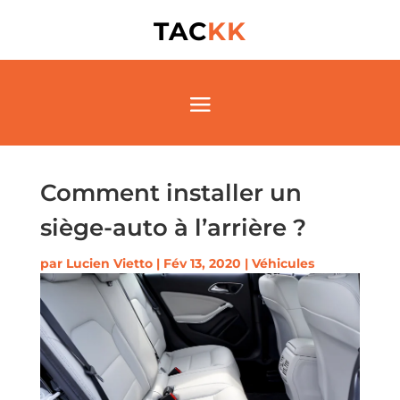
TAC
KK
Comment installer un
siège-auto à l’arrière ?
par
Lucien Vietto
|
Fév 13, 2020
|
Véhicules