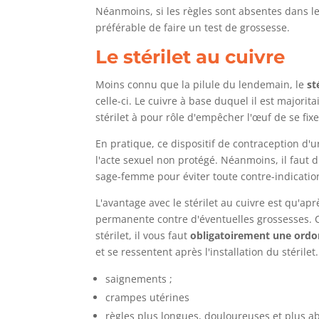
Néanmoins, si les règles sont absentes dans les
préférable de faire un test de grossesse.
Le stérilet au cuivre
Moins connu que la pilule du lendemain, le
st
celle-ci. Le cuivre à base duquel il est majori
stérilet à pour rôle d'empêcher l'œuf de se fi
En pratique, ce dispositif de contraception d'
l'acte sexuel non protégé. Néanmoins, il faut
sage-femme pour éviter toute contre-indicatio
L'avantage avec le stérilet au cuivre est qu'apr
permanente contre d'éventuelles grossesses. C
stérilet, il vous faut
obligatoirement une ord
et se ressentent après l'installation du stéril
saignements ;
crampes utérines
règles plus longues, douloureuses et plus a