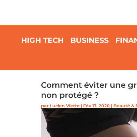
HIGH TECH
BUSINESS
FINA
Comment éviter une gr
non protégé ?
par
Lucien Vietto
|
Fév 13, 2020
|
Beauté & 