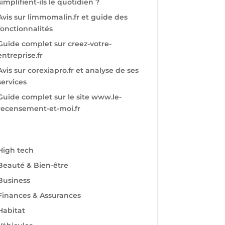
simplifient-ils le quotidien ?
Avis sur limmomalin.fr et guide des
fonctionnalités
Guide complet sur creez-votre-
entreprise.fr
Avis sur corexiapro.fr et analyse de ses
services
Guide complet sur le site www.le-
recensement-et-moi.fr
High tech
Beauté & Bien-être
Business
Finances & Assurances
Habitat