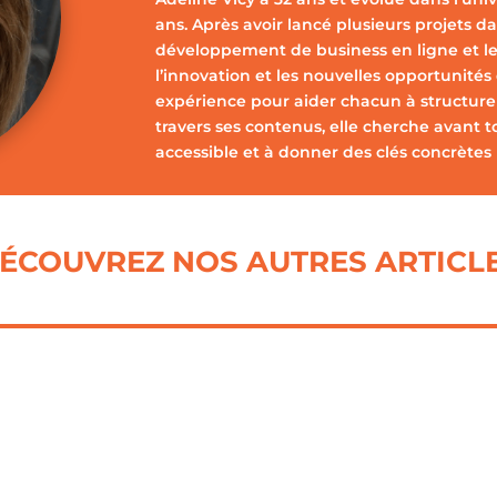
ans. Après avoir lancé plusieurs projets dan
développement de business en ligne et le
l’innovation et les nouvelles opportunités
expérience pour aider chacun à structurer,
travers ses contenus, elle cherche avant t
accessible et à donner des clés concrètes 
ÉCOUVREZ NOS AUTRES ARTICL