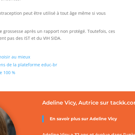
ntraception peut être utilisé à tout âge même si vous
 grossesse après un rapport non protégé. Toutefois, ces
nt pas des IST et du VIH SIDA.
choisir au mieux
iens de la plateforme educ-br
 de 100 %
Adeline Vicy, Autrice sur tackk.c
En savoir plus sur
Adeline Vicy
Adeline Vicy a 32 ans et évolue dans l’uni