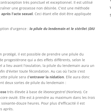
traception très ponctuel et exceptionnel. Il est utilisé
entraîner une grossesse non désirée. C'est une méthode
s après l'acte sexuel
. Ceci étant elle doit être appliquée
eption d'urgence :
la pilule du lendemain et le stérilet (DIU
 protégé, il est possible de prendre une pilule du
 progestérone qui a des effets différents, selon le
l a lieu avant l'ovulation, la pilule du lendemain aura un
afin d'éviter toute fécondation. Au cas où l'acte s'est
ette pilule sera d'
entraver la nidation
. Elle aura donc
nt deux sortes de pilule du lendemain :
 dose
très élevée à base de
lévonorgestrel
(Norlevo). Ce
 encore ovulé. Elle est à prendre au maximum dans les
trois
 soixante-douze heures. Pour plus d'efficacité il est
s après.