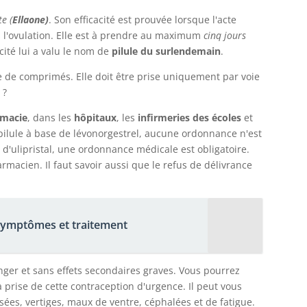
te (
Ellaone)
. Son efficacité est prouvée lorsque l'acte
 l'ovulation. Elle est à prendre au maximum
cinq jours
acité lui a valu le nom de
pilule du surlendemain
.
 de comprimés. Elle doit être prise uniquement par voie
 ?
macie
, dans les
hôpitaux
, les
infirmeries des écoles
et
 pilule à base de lévonorgestrel, aucune ordonnance n'est
d'ulipristal, une ordonnance médicale est obligatoire.
macien. Il faut savoir aussi que le refus de délivrance
 symptômes et traitement
nger et sans effets secondaires graves. Vous pourrez
prise de cette contraception d'urgence. Il peut vous
sées, vertiges, maux de ventre, céphalées et de fatigue.