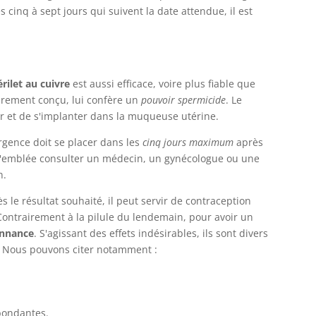
 cinq à sept jours qui suivent la date attendue, il est
érilet au cuivre
est aussi efficace, voire plus fiable que
tairement conçu, lui confère un
pouvoir spermicide
. Le
xer et de s'implanter dans la muqueuse utérine.
urgence doit se placer dans les
cinq jours maximum
après
 d'emblée consulter un médecin, un gynécologue ou une
n.
ès le résultat souhaité, il peut servir de contraception
ontrairement à la pilule du lendemain, pour avoir un
onnance
. S'agissant des effets indésirables, ils sont divers
et. Nous pouvons citer notamment :
bondantes.