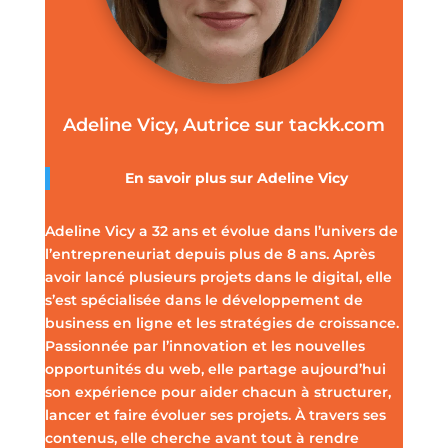
Adeline Vicy, Autrice sur tackk.com
En savoir plus sur
Adeline Vicy
Adeline Vicy a 32 ans et évolue dans l’univers de
l’entrepreneuriat depuis plus de 8 ans. Après
avoir lancé plusieurs projets dans le digital, elle
s’est spécialisée dans le développement de
business en ligne et les stratégies de croissance.
Passionnée par l’innovation et les nouvelles
opportunités du web, elle partage aujourd’hui
son expérience pour aider chacun à structurer,
lancer et faire évoluer ses projets. À travers ses
contenus, elle cherche avant tout à rendre