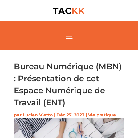
TAC
KK
Bureau Numérique (MBN)
: Présentation de cet
Espace Numérique de
Travail (ENT)
par
Lucien Vietto
|
Déc 27, 2023
|
Vie pratique