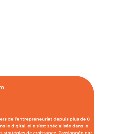
om
vers de l’entrepreneuriat depuis plus de 8
s le digital, elle s’est spécialisée dans le
s stratégies de croissance. Passionnée par