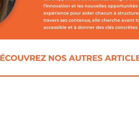
l’innovation et les nouvelles opportunités
expérience pour aider chacun à structurer,
travers ses contenus, elle cherche avant t
accessible et à donner des clés concrètes 
ÉCOUVREZ NOS AUTRES ARTICL