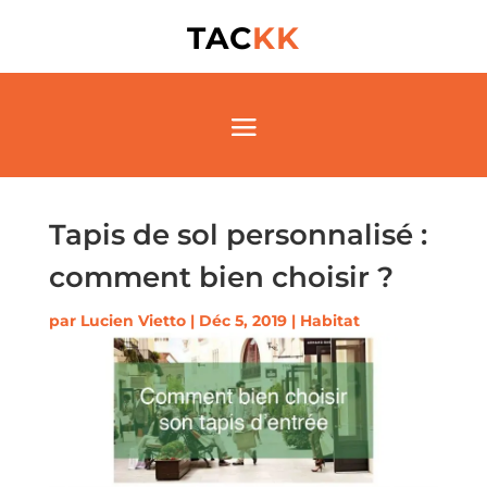
TAC
KK
Tapis de sol personnalisé :
comment bien choisir ?
par
Lucien Vietto
|
Déc 5, 2019
|
Habitat