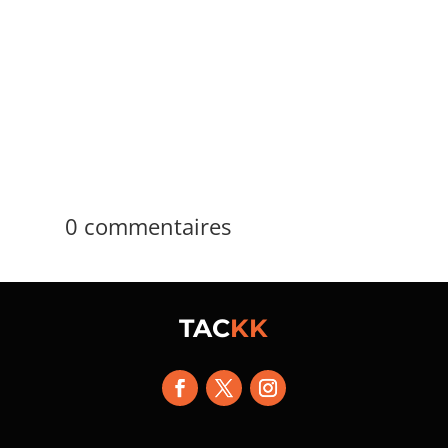
soit « tous les flics sont des salauds ». La
réponse courte tient en 4 mots anglais. La
réalité reste plus large, car le sigle change
parfois de sens selon les groupes,...
0 commentaires
TAC
KK