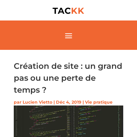
TAC
KK
Création de site : un grand
pas ou une perte de
temps ?
par
Lucien Vietto
|
Déc 4, 2019
|
Vie pratique