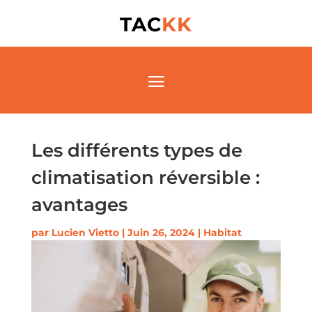
TAC
KK
Les différents types de
climatisation réversible :
avantages
par
Lucien Vietto
|
Juin 26, 2024
|
Habitat