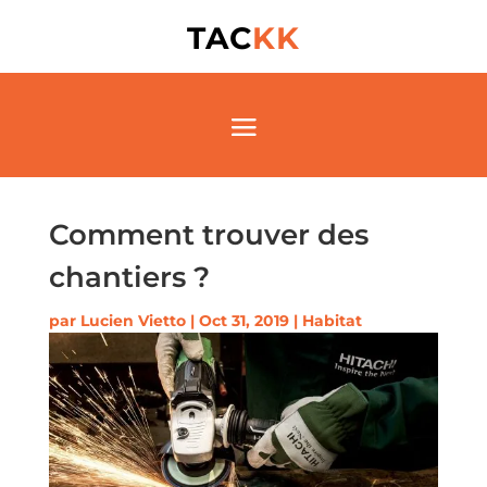
TAC
KK
Comment trouver des
chantiers ?
par
Lucien Vietto
|
Oct 31, 2019
|
Habitat