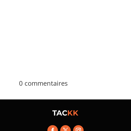
admin_temp
ACAB signifie d’abord "All Cops Are Bastards",
soit « tous les flics sont des salauds ». La
réponse courte tient en 4 mots anglais. La
réalité reste plus large, car le sigle change
parfois de sens selon les groupes,...
0 commentaires
TAC
KK