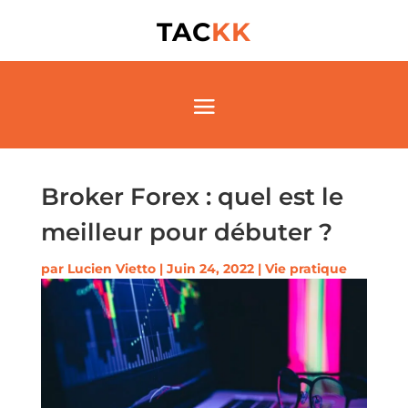
TAC
KK
Broker Forex : quel est le
meilleur pour débuter ?
par
Lucien Vietto
|
Juin 24, 2022
|
Vie pratique