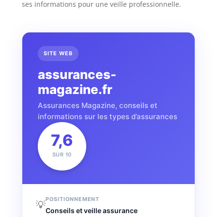
ses informations pour une veille professionnelle.
SITE WEB
assurances-
magazine.fr
Assurances Magazine, conseils et
informations sur les types d’assurances
7,6
SUR 10
POSITIONNEMENT
💡
Conseils et veille assurance