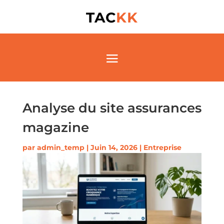
TAC
KK
Analyse du site assurances
magazine
par
admin_temp
|
Juin 14, 2026
|
Entreprise