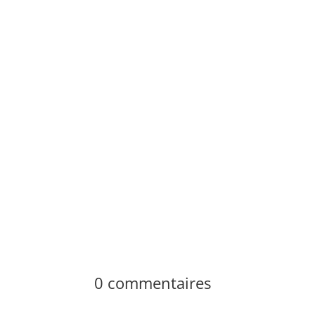
Lucien Vietto
Un dossier d'urbanisme peut vite
ressembler à un meuble sans notice.
Une case manque, un plan cloche, et la
mairie grimace. Permishabitation.fr
s'insère justement dans ce petit théâtre
administratif, avec une promesse...
0 commentaires