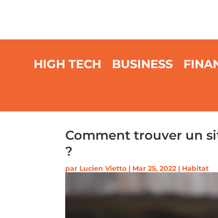
HIGH TECH
BUSINESS
FINA
Comment trouver un sit
?
par
Lucien Vietto
|
Mar 25, 2022
|
Habitat