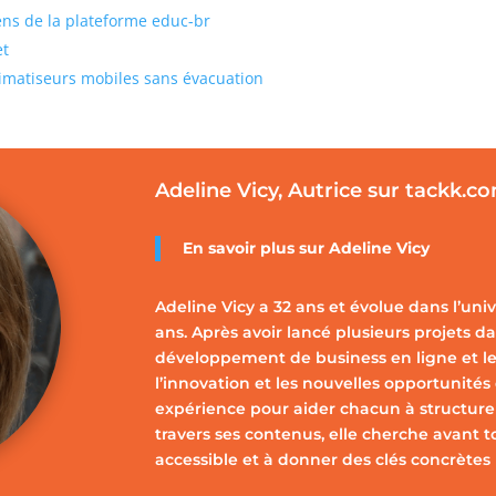
iens de la plateforme educ-br
et
limatiseurs mobiles sans évacuation
Adeline Vicy, Autrice sur tackk.c
En savoir plus sur
Adeline Vicy
Adeline Vicy a 32 ans et évolue dans l’uni
ans. Après avoir lancé plusieurs projets dan
développement de business en ligne et le
l’innovation et les nouvelles opportunités
expérience pour aider chacun à structurer,
travers ses contenus, elle cherche avant t
accessible et à donner des clés concrètes 