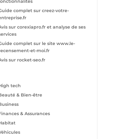
fonctionnalités
Guide complet sur creez-votre-
entreprise.fr
Avis sur corexiapro.fr et analyse de ses
services
Guide complet sur le site www.le-
recensement-et-moi.fr
Avis sur rocket-seo.fr
High tech
Beauté & Bien-être
Business
Finances & Assurances
Habitat
Véhicules