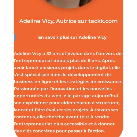
Adeline Vicy, Autrice sur tackk.com
En savoir plus sur
Adeline Vicy
Adeline Vicy a 32 ans et évolue dans l’univers de
l’entrepreneuriat depuis plus de 8 ans. Après
avoir lancé plusieurs projets dans le digital, elle
s’est spécialisée dans le développement de
business en ligne et les stratégies de croissance.
Passionnée par l’innovation et les nouvelles
opportunités du web, elle partage aujourd’hui
son expérience pour aider chacun à structurer,
lancer et faire évoluer ses projets. À travers ses
contenus, elle cherche avant tout à rendre
l’entrepreneuriat plus accessible et à donner
des clés concrètes pour passer à l’action.