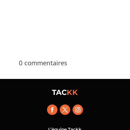
tertiaire selon le ministère de la Transition
écologique, ce qui place la rénovation au
centre des arbitrages techniques,...
0 commentaires
TAC
KK
L’équipe Tackk