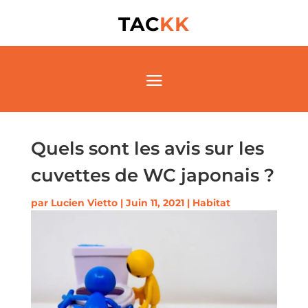
TAC
KK
Quels sont les avis sur les
cuvettes de WC japonais ?
par
Lucien Vietto
|
Juin 11, 2021
|
Habitat