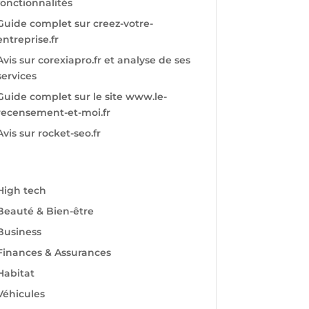
fonctionnalités
Guide complet sur creez-votre-
entreprise.fr
Avis sur corexiapro.fr et analyse de ses
services
Guide complet sur le site www.le-
recensement-et-moi.fr
Avis sur rocket-seo.fr
High tech
Beauté & Bien-être
Business
Finances & Assurances
Habitat
Véhicules