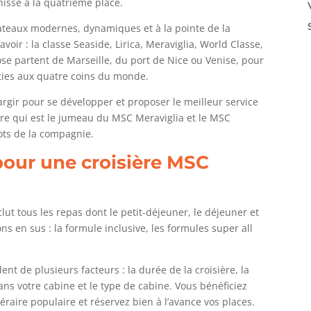
hisse à la quatrième place.
ateaux modernes, dynamiques et à la pointe de la
savoir : la classe Seaside, Lirica, Meraviglia, World Classe,
pose partent de Marseille, du port de Nice ou Venise, pour
rties aux quatre coins du monde.
argir pour se développer et proposer le meilleur service
e qui est le jumeau du MSC Meraviglia et le MSC
bots de la compagnie.
pour une croisière MSC
ut tous les repas dont le petit-déjeuner, le déjeuner et
ons en sus : la formule inclusive, les formules super all
t de plusieurs facteurs : la durée de la croisière, la
ns votre cabine et le type de cabine. Vous bénéficiez
néraire populaire et réservez bien à l’avance vos places.