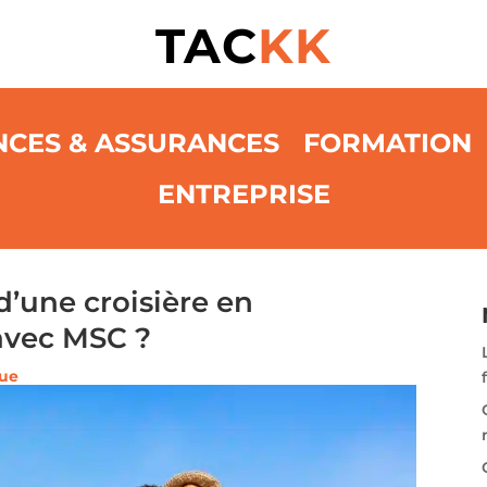
TAC
KK
NCES & ASSURANCES
FORMATION
ENTREPRISE
d’une croisière en
avec MSC ?
que