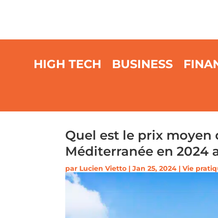
HIGH TECH
BUSINESS
FINA
Quel est le prix moyen 
Méditerranée en 2024 
par
Lucien Vietto
|
Jan 25, 2024
|
Vie prati