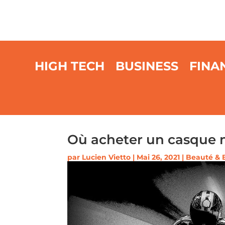
HIGH TECH
BUSINESS
FINA
Où acheter un casque m
par
Lucien Vietto
|
Mai 26, 2021
|
Beauté & 