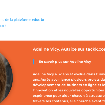
iens de la plateforme educ-br
to ?
Adeline Vicy, Autrice sur tackk.c
En savoir plus sur
Adeline Vicy
Adeline Vicy a 32 ans et évolue dans l’uni
ans. Après avoir lancé plusieurs projets dan
développement de business en ligne et le
l’innovation et les nouvelles opportunités
expérience pour aider chacun à structurer,
travers ses contenus, elle cherche avant t