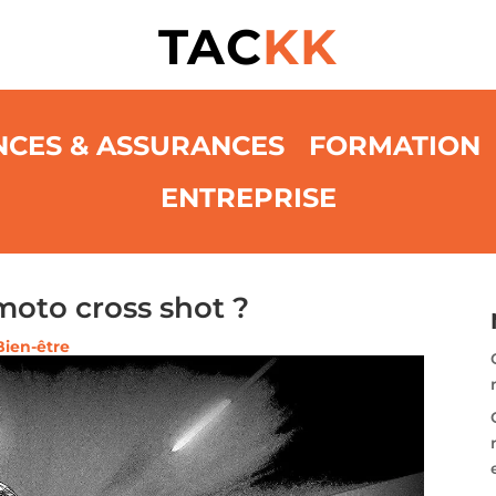
TAC
KK
NCES & ASSURANCES
FORMATION
ENTREPRISE
oto cross shot ?
Bien-être