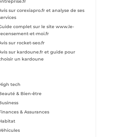
entreprise.fr
Avis sur corexiapro.fr et analyse de ses
services
Guide complet sur le site www.le-
recensement-et-moi.fr
Avis sur rocket-seo.fr
Avis sur kardoune.fr et guide pour
choisir un kardoune
High tech
Beauté & Bien-être
Business
Finances & Assurances
Habitat
Véhicules