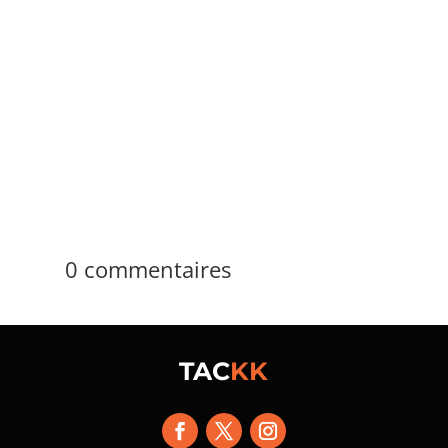
Plus de 1 000 contenus structurent Positivia.fr,
média en ligne visible depuis 2021, centré sur
la psychologie positive, le bien-être et le
développement personnel. Le site traite des
habitudes, du travail, des...
0 commentaires
TAC
KK