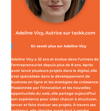
Adeline Vicy, Autrice sur tackk.com
En savoir plus sur
Adeline Vicy
Adeline Vicy a 32 ans et évolue dans l’univers de
l’entrepreneuriat depuis plus de 8 ans. Après
avoir lancé plusieurs projets dans le digital, elle
s’est spécialisée dans le développement de
business en ligne et les stratégies de croissance.
Passionnée par l’innovation et les nouvelles
opportunités du web, elle partage aujourd’hui
son expérience pour aider chacun à structurer,
lancer et faire évoluer ses projets. À travers ses
contenus, elle cherche avant tout à rendre