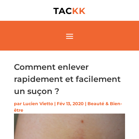
TAC
KK
Comment enlever
rapidement et facilement
un suçon ?
par
Lucien Vietto
|
Fév 13, 2020
|
Beauté & Bien-
être