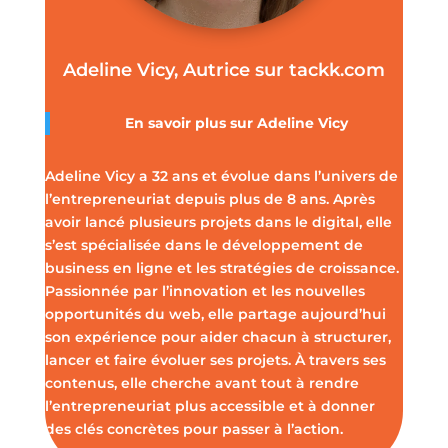
Adeline Vicy, Autrice sur tackk.com
En savoir plus sur
Adeline Vicy
Adeline Vicy a 32 ans et évolue dans l’univers de
l’entrepreneuriat depuis plus de 8 ans. Après
avoir lancé plusieurs projets dans le digital, elle
s’est spécialisée dans le développement de
business en ligne et les stratégies de croissance.
Passionnée par l’innovation et les nouvelles
opportunités du web, elle partage aujourd’hui
son expérience pour aider chacun à structurer,
lancer et faire évoluer ses projets. À travers ses
contenus, elle cherche avant tout à rendre
l’entrepreneuriat plus accessible et à donner
des clés concrètes pour passer à l’action.