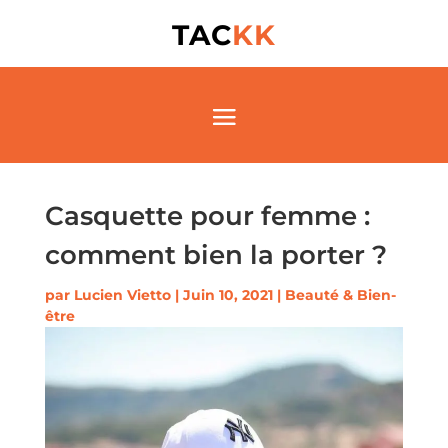
TAC
KK
Casquette pour femme :
comment bien la porter ?
par
Lucien Vietto
|
Juin 10, 2021
|
Beauté & Bien-
être