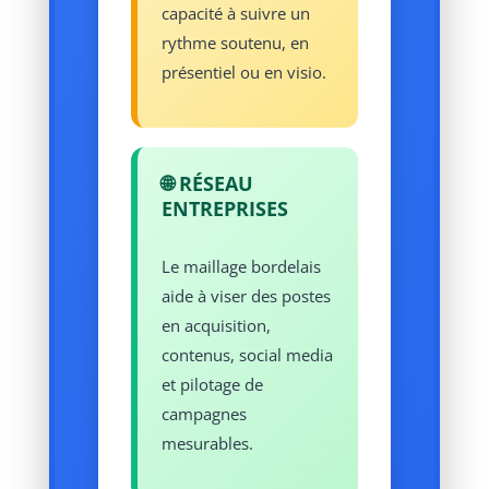
capacité à suivre un
rythme soutenu, en
présentiel ou en visio.
🌐 RÉSEAU
ENTREPRISES
Le maillage bordelais
aide à viser des postes
en acquisition,
contenus, social media
et pilotage de
campagnes
mesurables.