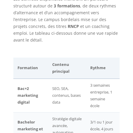
structuré autour de
3 formations
, de deux rythmes
d’alternance et d’un accompagnement vers
l’entreprise. Le campus bordelais mise sur des
projets concrets, des titres
RNCP
et un coaching
emploi. Le tableau ci-dessous donne une vue rapide
avant le détail.
Contenu
Formation
Rythme
Admi
principal
3 semaines
Bac+2
SEO, SEA,
Dossie
entreprise, 1
marketing
contenus, bases
alter
semaine
digital
data
par l
école
Stratégie digitale
Bachelor
3/1 ou 1 jour
avancée,
Dossi
marketing et
école, 4 jours
automation,
portfo