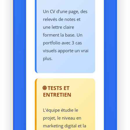
Un CV d’une page, des
relevés de notes et
une lettre claire
forment la base. Un
portfolio avec 3 cas
visuels apporte un vrai
plus.
🌐 TESTS ET
ENTRETIEN
L’équipe étudie le
projet, le niveau en
marketing digital et la