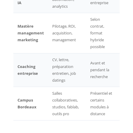
IA
entreprise
analytics
Selon
Mastère
Pilotage, ROI,
contrat,
Entret
management
acquisition,
format
cohér
marketing
management
hybride
proje
possible
CV, lettre,
Avant et
Coaching
préparation
Inclu
pendant la
entreprise
entretien, job
l’ac
recherche
datings
Salles
Présentiel et
Campus
collaboratives,
certains
Accès
Bordeaux
studios, fablab,
modules à
C, D
outils pro
distance