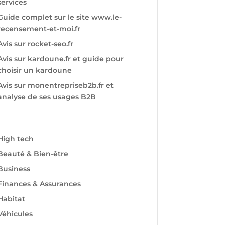
services
Guide complet sur le site www.le-
recensement-et-moi.fr
Avis sur rocket-seo.fr
Avis sur kardoune.fr et guide pour
choisir un kardoune
Avis sur monentrepriseb2b.fr et
analyse de ses usages B2B
High tech
Beauté & Bien-être
Business
Finances & Assurances
Habitat
Véhicules