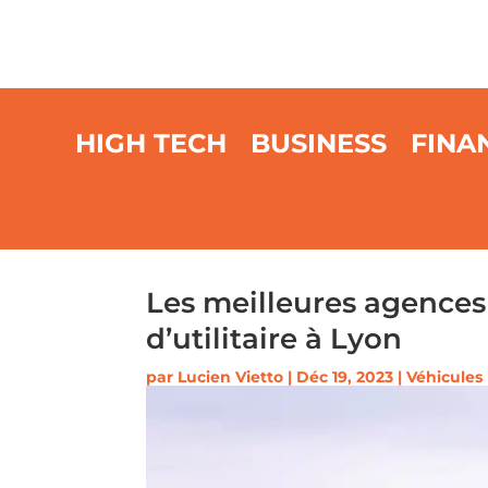
HIGH TECH
BUSINESS
FINA
Les meilleures agences
d’utilitaire à Lyon
par
Lucien Vietto
|
Déc 19, 2023
|
Véhicules