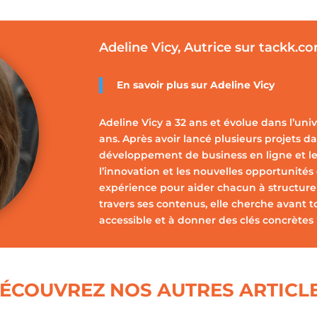
Adeline Vicy, Autrice sur tackk.c
En savoir plus sur
Adeline Vicy
Adeline Vicy a 32 ans et évolue dans l’uni
ans. Après avoir lancé plusieurs projets dan
développement de business en ligne et le
l’innovation et les nouvelles opportunités
expérience pour aider chacun à structurer,
travers ses contenus, elle cherche avant t
accessible et à donner des clés concrètes 
ÉCOUVREZ NOS AUTRES ARTICL