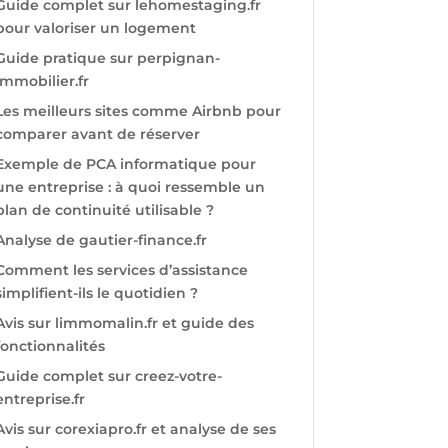
Guide complet sur lehomestaging.fr
pour valoriser un logement
Guide pratique sur perpignan-
immobilier.fr
Les meilleurs sites comme Airbnb pour
comparer avant de réserver
Exemple de PCA informatique pour
une entreprise : à quoi ressemble un
plan de continuité utilisable ?
Analyse de gautier-finance.fr
Comment les services d’assistance
simplifient-ils le quotidien ?
Avis sur limmomalin.fr et guide des
fonctionnalités
Guide complet sur creez-votre-
entreprise.fr
Avis sur corexiapro.fr et analyse de ses