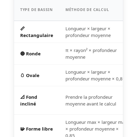
TYPE DE BASSIN
MÉTHODE DE CALCUL
📏
Longueur × largeur ×
Rectangulaire
profondeur moyenne
π × rayon² × profondeur
🔵 Ronde
moyenne
Longueur × largeur ×
🥚 Ovale
profondeur moyenne × 0,89
📐 Fond
Prendre la profondeur
incliné
moyenne avant le calcul
Longueur max × largeur max
🧩 Forme libre
× profondeur moyenne ×
0,85