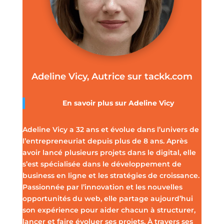
Adeline Vicy, Autrice sur tackk.com
En savoir plus sur
Adeline Vicy
Adeline Vicy a 32 ans et évolue dans l’univers de
l’entrepreneuriat depuis plus de 8 ans. Après
avoir lancé plusieurs projets dans le digital, elle
s’est spécialisée dans le développement de
business en ligne et les stratégies de croissance.
Passionnée par l’innovation et les nouvelles
opportunités du web, elle partage aujourd’hui
son expérience pour aider chacun à structurer,
lancer et faire évoluer ses projets. À travers ses