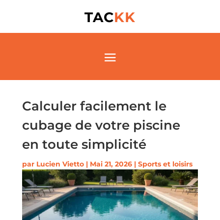
TAC
KK
Calculer facilement le
cubage de votre piscine
en toute simplicité
par
Lucien Vietto
|
Mai 21, 2026
|
Sports et loisirs