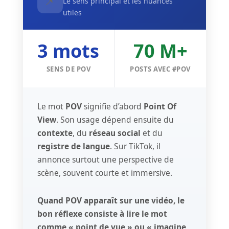
📌
Le sens principal et les nuances
utiles
3 mots
70 M+
SENS DE POV
POSTS AVEC #POV
Le mot
POV
signifie d’abord
Point Of
View
. Son usage dépend ensuite du
contexte
, du
réseau social
et du
registre de langue
. Sur TikTok, il
annonce surtout une perspective de
scène, souvent courte et immersive.
Quand POV apparaît sur une vidéo, le
bon réflexe consiste à lire le mot
comme « point de vue » ou « imagine