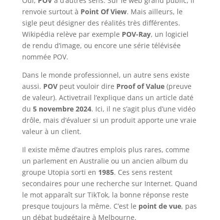
Oui,
POV
a d’autres sens. Sur le web grand public, il
renvoie surtout à
Point Of View
. Mais ailleurs, le
sigle peut désigner des réalités très différentes.
Wikipédia relève par exemple
POV-Ray
, un logiciel
de rendu d’image, ou encore une série télévisée
nommée POV.
Dans le monde professionnel, un autre sens existe
aussi.
POV
peut vouloir dire
Proof of Value
(preuve
de valeur). Activetrail l’explique dans un article daté
du
5 novembre 2024
. Ici, il ne s’agit plus d’une vidéo
drôle, mais d’évaluer si un produit apporte une vraie
valeur à un client.
Il existe même d’autres emplois plus rares, comme
un parlement en Australie ou un ancien album du
groupe Utopia sorti en
1985
. Ces sens restent
secondaires pour une recherche sur Internet. Quand
le mot apparaît sur TikTok, la bonne réponse reste
presque toujours la même. C’est le
point de vue
, pas
un débat budgétaire à Melbourne.