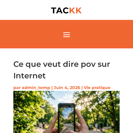
TAC
KK
Ce que veut dire pov sur
Internet
par
admin_temp
|
Juin 4, 2026
|
Vie pratique