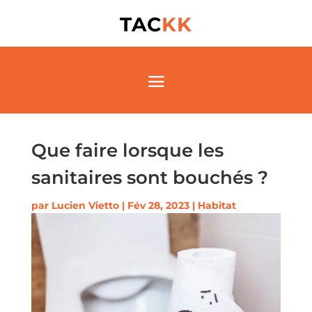
TAC
KK
Que faire lorsque les
sanitaires sont bouchés ?
par
Lucien Vietto
|
Fév 28, 2023
|
Habitat