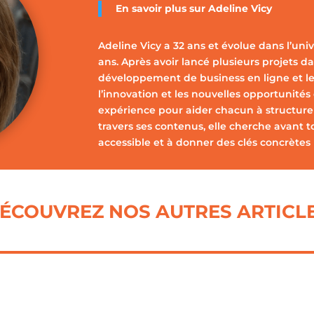
En savoir plus sur
Adeline Vicy
Adeline Vicy a 32 ans et évolue dans l’uni
ans. Après avoir lancé plusieurs projets dan
développement de business en ligne et le
l’innovation et les nouvelles opportunités
expérience pour aider chacun à structurer,
travers ses contenus, elle cherche avant t
accessible et à donner des clés concrètes 
ÉCOUVREZ NOS AUTRES ARTICL