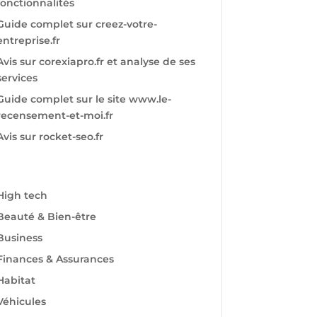
fonctionnalités
Guide complet sur creez-votre-
entreprise.fr
Avis sur corexiapro.fr et analyse de ses
services
Guide complet sur le site www.le-
recensement-et-moi.fr
Avis sur rocket-seo.fr
High tech
Beauté & Bien-être
Business
Finances & Assurances
Habitat
Véhicules