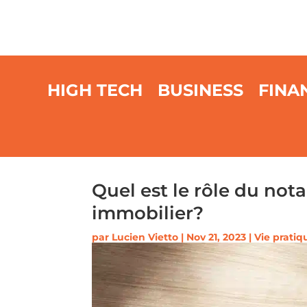
HIGH TECH
BUSINESS
FINA
Quel est le rôle du nota
immobilier?
par
Lucien Vietto
|
Nov 21, 2023
|
Vie pratiq