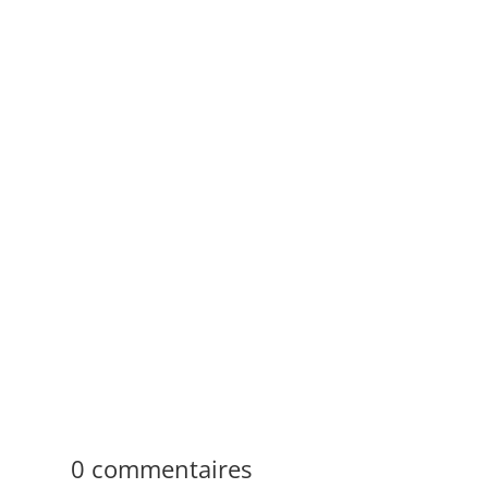
Lucien Vietto
Plus de 1 000 contenus structurent Positivia.fr,
média en ligne visible depuis 2021, centré sur
la psychologie positive, le bien-être et le
développement personnel. Le site traite des
habitudes, du travail, des...
0 commentaires