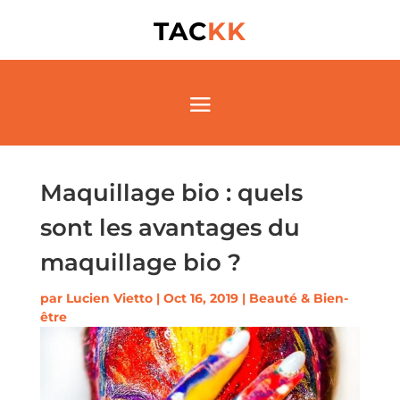
TAC
KK
Maquillage bio : quels
sont les avantages du
maquillage bio ?
par
Lucien Vietto
|
Oct 16, 2019
|
Beauté & Bien-
être