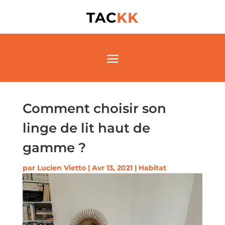
TAC
KK
Comment choisir son
linge de lit haut de
gamme ?
par
Lucien Vietto
|
Avr 13, 2021
|
Habitat