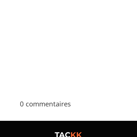
admin_temp
ACAB signifie d’abord "All Cops Are Bastards",
soit « tous les flics sont des salauds ». La
réponse courte tient en 4 mots anglais. La
réalité reste plus large, car le sigle change
parfois de sens selon les groupes,...
0 commentaires
TAC
KK