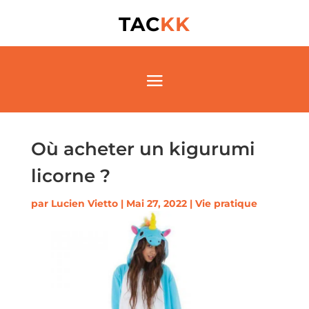
TAC
KK
Où acheter un kigurumi
licorne ?
par
Lucien Vietto
|
Mai 27, 2022
|
Vie pratique