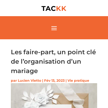
TAC
KK
Les faire-part, un point clé
de l’organisation d’un
mariage
par
Lucien Vietto
|
Fév 13, 2023
|
Vie pratique