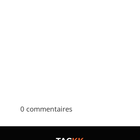
admin_temp
ACAB signifie d’abord "All Cops Are Bastards",
soit « tous les flics sont des salauds ». La
réponse courte tient en 4 mots anglais. La
réalité reste plus large, car le sigle change
parfois de sens selon les groupes,...
0 commentaires