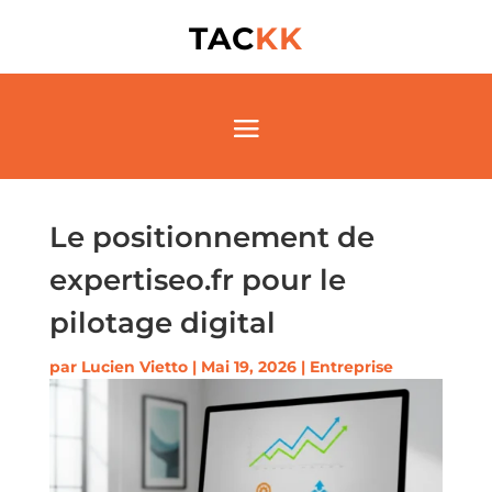
TAC
KK
Le positionnement de
expertiseo.fr pour le
pilotage digital
par
Lucien Vietto
|
Mai 19, 2026
|
Entreprise