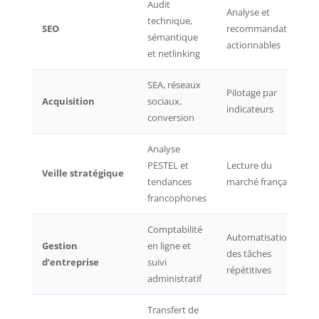
Audit
Analyse et
technique,
SEO
recommandations
sémantique
actionnables
et netlinking
SEA, réseaux
Pilotage par
Acquisition
sociaux,
indicateurs
conversion
Analyse
PESTEL et
Lecture du
Veille stratégique
tendances
marché français
francophones
Comptabilité
Automatisation
Gestion
en ligne et
des tâches
d’entreprise
suivi
répétitives
administratif
Transfert de