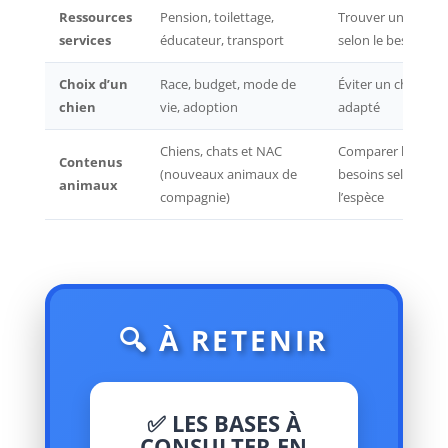
Ressources
Pension, toilettage,
Trouver une aide
services
éducateur, transport
selon le besoin
Choix d’un
Race, budget, mode de
Éviter un choix ma
chien
vie, adoption
adapté
Chiens, chats et NAC
Comparer les
Contenus
(nouveaux animaux de
besoins selon
animaux
compagnie)
l’espèce
🔍 À RETENIR
✅ LES BASES À
CONSULTER EN