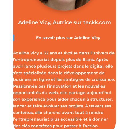
Adeline Vicy, Autrice sur tackk.com
En savoir plus sur
Adeline Vicy
Adeline Vicy a 32 ans et évolue dans l’univers de
l’entrepreneuriat depuis plus de 8 ans. Après
avoir lancé plusieurs projets dans le digital, elle
s’est spécialisée dans le développement de
business en ligne et les stratégies de croissance.
Passionnée par l’innovation et les nouvelles
opportunités du web, elle partage aujourd’hui
son expérience pour aider chacun à structurer,
lancer et faire évoluer ses projets. À travers ses
contenus, elle cherche avant tout à rendre
l’entrepreneuriat plus accessible et à donner
des clés concrètes pour passer à l’action.