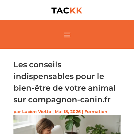
TAC
KK
Les conseils
indispensables pour le
bien-être de votre animal
sur compagnon-canin.fr
par
Lucien Vietto
|
Mai 18, 2026
|
Formation