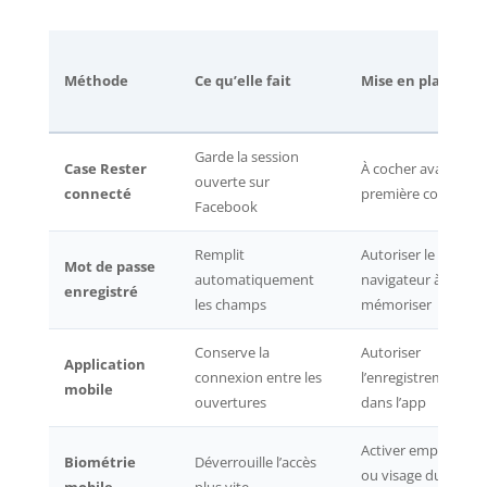
Méthode
Ce qu’elle fait
Mise en place
Garde la session
Case Rester
À cocher avant la
ouverte sur
connecté
première connexio
Facebook
Remplit
Autoriser le
Mot de passe
automatiquement
navigateur à
enregistré
les champs
mémoriser
Conserve la
Autoriser
Application
connexion entre les
l’enregistrement
mobile
ouvertures
dans l’app
Activer empreinte
Biométrie
Déverrouille l’accès
ou visage du