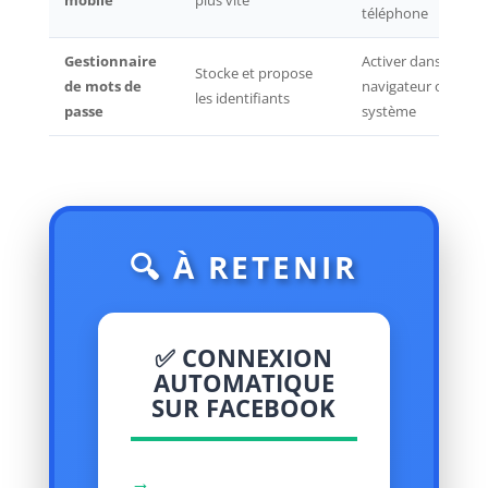
mobile
plus vite
téléphone
Gestionnaire
Activer dans le
Stocke et propose
de mots de
navigateur ou le
les identifiants
passe
système
🔍 À RETENIR
✅ CONNEXION
AUTOMATIQUE
SUR FACEBOOK
→