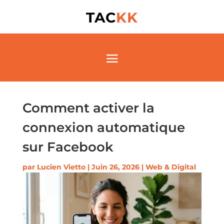
TAC
KK
Comment activer la
connexion automatique
sur Facebook
par
Lucien Vietto
|
Juin 26, 2026
|
Web & Digital